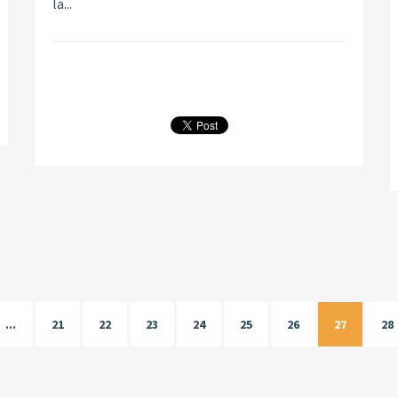
la...
...
21
22
23
24
25
26
27
28