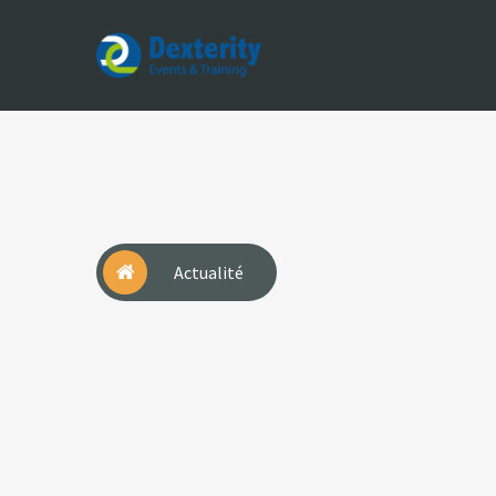
Dexterity
Events
&
Trainings
Actualité