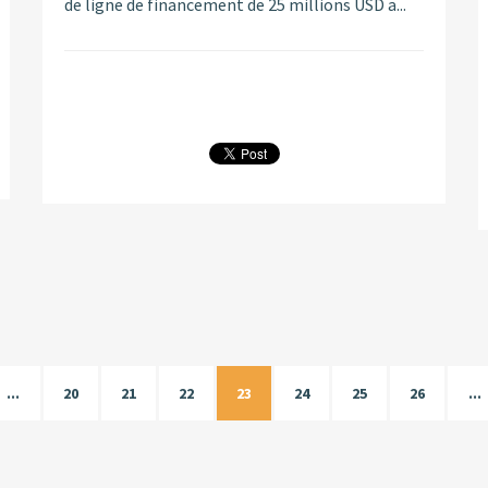
de ligne de financement de 25 millions USD a...
...
20
21
22
23
24
25
26
...