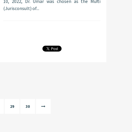
10, 2022, Dr. Umar was chosen as the Mufti
(Jurisconsult) of...
29
30