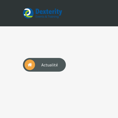
Dexterity
Events
&
Trainings
Actualité