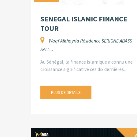
SENEGAL ISLAMIC FINANCE
TOUR
Waqf Alkhayria Résidence SERIGNE ABASS
SALL...
Au Sénégal, la finance islamique a connu une
croissance significative ces dix dernières...
PLUS DE DETAILS