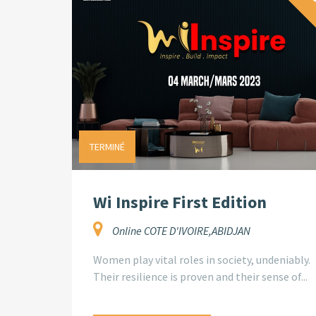
G
TERMINÉ
Wi Inspire First Edition
Online COTE D'IVOIRE,ABIDJAN
Women play vital roles in society, undeniably.
Their resilience is proven and their sense of...