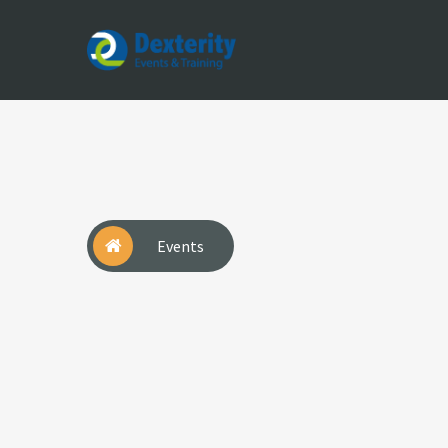
Dexterity
Events
&
Trainings
Events