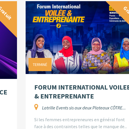
ratuit
Gr
TERMINÉ
FORUM INTERNATIONAL VOILE
CE
& ENTREPRENANTE
Latrille Events sis aux deux Plateaux CÔTRE...
Si les femmes entrepreneures en général font
face à des contraintes telles que le manque de...