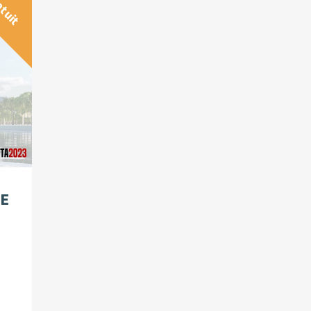
atuit
CE