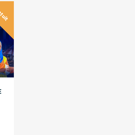
atuit
E