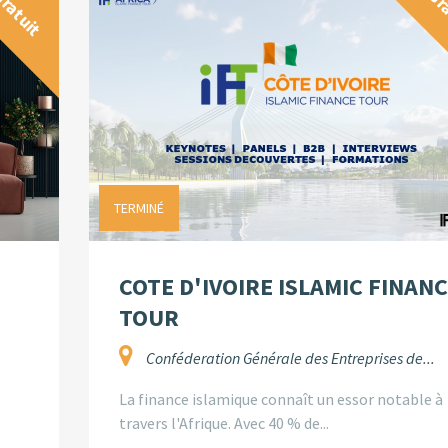
ratuit
Gr
TERMINÉ
COTE D'IVOIRE ISLAMIC FINAN
TOUR
Conféderation Générale des Entreprises de...
La finance islamique connaît un essor notable à
travers l'Afrique. Avec 40 % de...