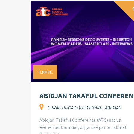
G
TERMINÉ
ABIDJAN TAKAFUL CONFEREN
CRRAE-UMOA COTE D'IVOIRE , ABIDJAN
Abidjan Takaful Conference (ATC) est un
évènement annuel, organisé par le cabinet