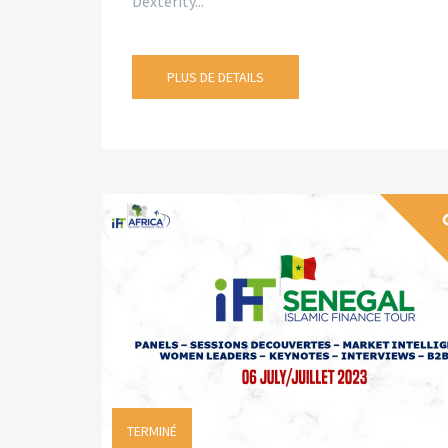
Dexterity...
PLUS DE DETAILS
G
TERMINÉ