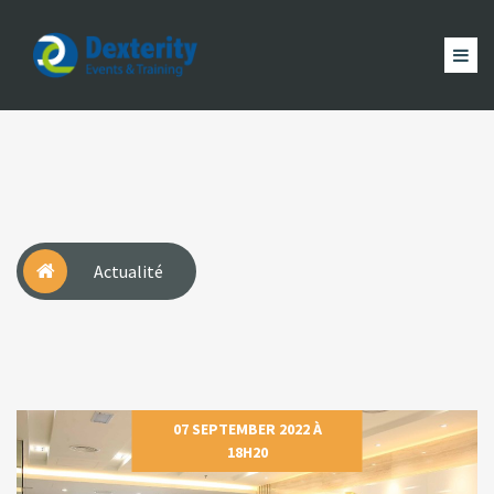
Dexterity
Events
ACCUEIL
&
EVÈNEMENTS
FORMATION
MAGAZINE
Trainings
ACTUALITÉ
NOUS
COMPTE
Actualité
07 SEPTEMBER 2022 À
18H20