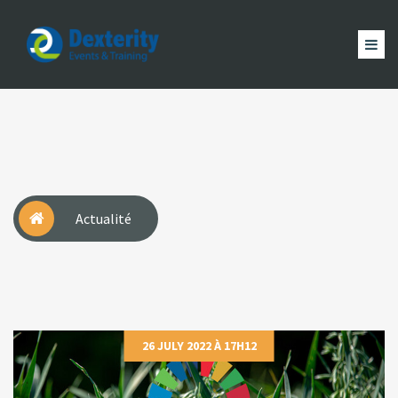
Dexterity
Events
ACCUEIL
&
EVÈNEMENTS
FORMATION
MAGAZINE
Trainings
ACTUALITÉ
NOUS
COMPTE
Actualité
26 JULY 2022 À 17H12