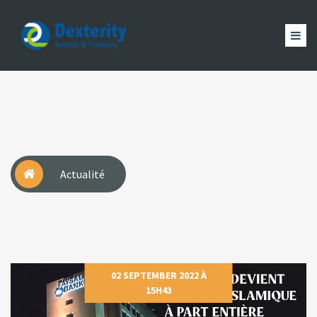
Dexterity
Events
ACCUEIL
&
EVÈNEMENTS
FORMATION
MAGAZINE
Trainings
ACTUALITÉ
NOUS
COMPTE
Actualité
02 SEPTEMBER 2022 À
15H43