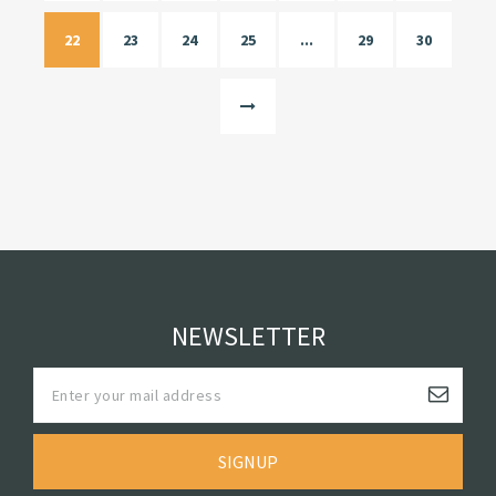
22
23
24
25
...
29
30
NEWSLETTER
SIGNUP