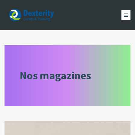
Dexterity
Events
ACCUEIL
&
EVÈNEMENTS
FORMATION
MAGAZINE
Trainings
ACTUALITÉ
NOUS
COMPTE
Nos magazines