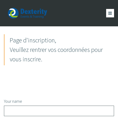
Dexterity
Events
ACCUEIL
&
EVÈNEMENTS
Page d'inscription,
FORMATION
MAGAZINE
Trainings
Veuillez rentrer vos coordonnées pour
ACTUALITÉ
NOUS
vous inscrire.
COMPTE
Your name