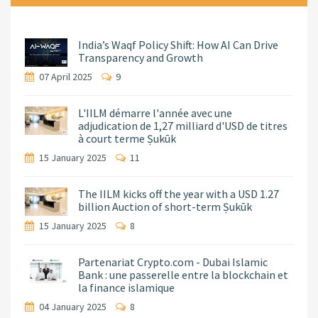
India’s Waqf Policy Shift: How AI Can Drive
Transparency and Growth
07 April 2025
9
L'IILM démarre l'année avec une
adjudication de 1,27 milliard d'USD de titres
à court terme Ṣukūk
15 January 2025
11
The IILM kicks off the year with a USD 1.27
billion Auction of short-term Ṣukūk
15 January 2025
8
Partenariat Crypto.com - Dubai Islamic
Bank : une passerelle entre la blockchain et
la finance islamique
04 January 2025
8