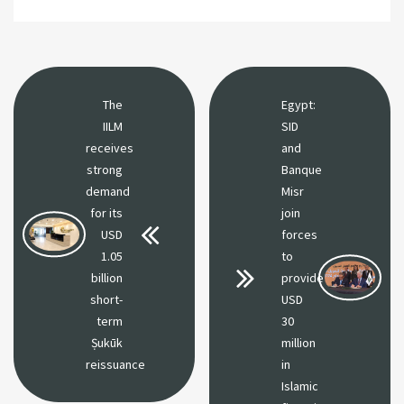
The
Egypt:
IILM
SID
receives
and
strong
Banque
demand
Misr
for its
join
USD
forces
1.05
to
billion
provide
short-
USD
term
30
Ṣukūk
million
reissuance
in
Islamic