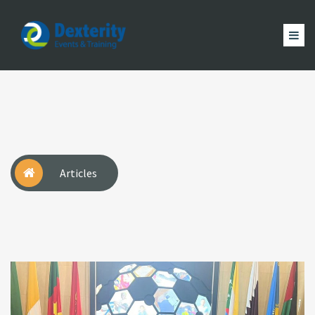
Dexterity
Events
ACCUEIL
&
EVÈNEMENTS
FORMATION
MAGAZINE
Trainings
ACTUALITÉ
NOUS
COMPTE
Articles