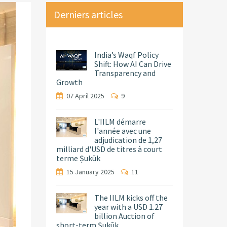
Derniers articles
India’s Waqf Policy
Shift: How AI Can Drive
Transparency and
Growth
07 April 2025
9
L'IILM démarre
l'année avec une
adjudication de 1,27
milliard d'USD de titres à court
terme Ṣukūk
15 January 2025
11
The IILM kicks off the
year with a USD 1.27
billion Auction of
short-term Ṣukūk