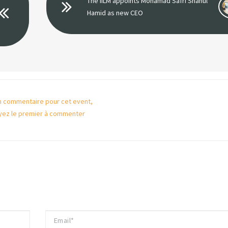
The IILM appoints Mohamad Safri Shahul
Hamid as new CEO
 commentaire pour cet event,
yez le premier à commenter