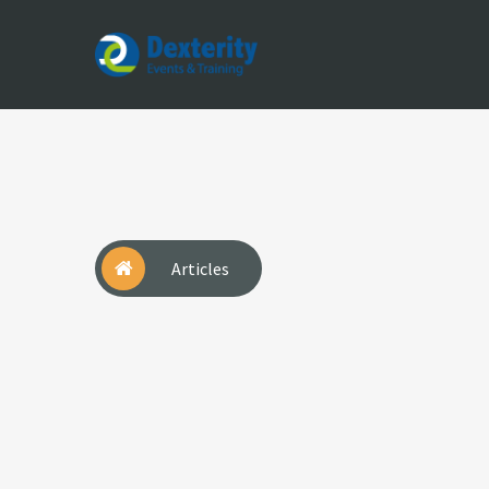
Dexterity
Events
&
Trainings
Articles