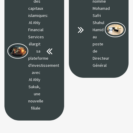
des
nomme
capitaux
Mohamad
islamiques:
Safri
Al Ahly
Shahul
Financial
Hamid
Services
au
élargit
poste
sa
de
plateforme
Directeur
d'investissement
Général
avec
Al Ahly
Sukuk,
une
nouvelle
filiale