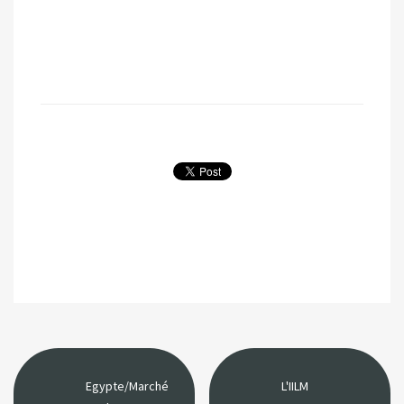
Egypte/Marché
L'IILM