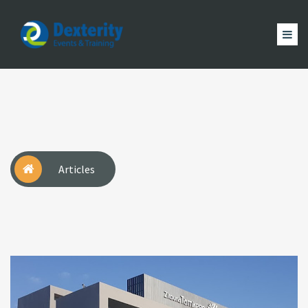
Dexterity
Events
ACCUEIL
&
EVÈNEMENTS
FORMATION
MAGAZINE
Trainings
ACTUALITÉ
NOUS
COMPTE
Articles