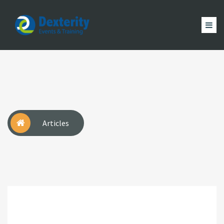
Dexterity
Events
ACCUEIL
&
EVÈNEMENTS
FORMATION
MAGAZINE
Trainings
ACTUALITÉ
NOUS
COMPTE
Articles