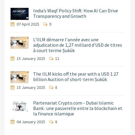
India’s Waqf Policy Shift: How AI Can Drive
Transparency and Growth
07 April 2025
9
L'IILM démarre l'année avec une
adjudication de 1,27 milliard d'USD de titres
à court terme Ṣukūk
15 January 2025
11
The IILM kicks off the year with a USD 1.27
billion Auction of short-term Ṣukūk
15 January 2025
8
Partenariat Crypto.com - Dubai Islamic
Bank : une passerelle entre la blockchain et
la finance islamique
04 January 2025
8