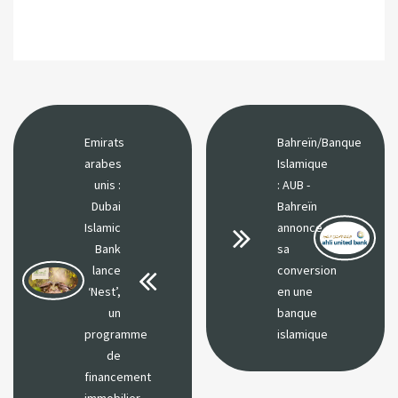
Emirats
Bahreïn/Banque
arabes
Islamique
unis :
: AUB -
Dubai
Bahreïn
Islamic
annonce
Bank
sa
lance
conversion
‘Nest’,
en une
un
banque
programme
islamique
de
financement
immobilier