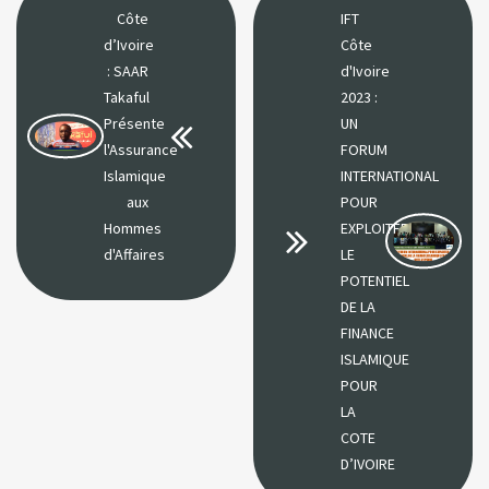
Côte
IFT
d’Ivoire
Côte
: SAAR
d'Ivoire
Takaful
2023 : ​​​​​​​
Présente
UN
l'Assurance
FORUM
Islamique
INTERNATIONAL
aux
POUR
Hommes
EXPLOITER
d'Affaires
LE
POTENTIEL
DE LA
FINANCE
ISLAMIQUE
POUR
LA
COTE
D’IVOIRE