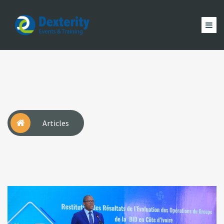
Dexterity
Events
ACCUEIL
&
EVÈNEMENTS
FORMATION
MAGAZINE
Trainings
ACTUALITÉ
NOUS
COMPTE
Articles