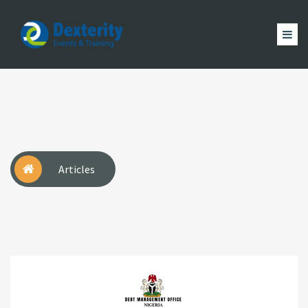
Dexterity
Events
ACCUEIL
&
EVÈNEMENTS
FORMATION
MAGAZINE
Trainings
ACTUALITÉ
NOUS
COMPTE
Articles