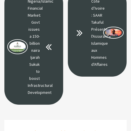
Nigeria/Islamic
Côte
Financial
d’Ivoire
Market:
: SAAR
Govt
Takaful
issues
Présente
a 150-
l'Assurance
billion
Islamique
naira
aux
Ijarah
Hommes
Sukuk
d'Affaires
to
boost
Infrastructural
Development