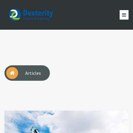
Dexterity
Events
ACCUEIL
&
EVÈNEMENTS
FORMATION
MAGAZINE
Trainings
ACTUALITÉ
NOUS
COMPTE
Articles