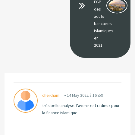
EGP
des
actifs
bancaires
islamiques
en
2021
cheikham
14 May 2022 à 16h59
très belle analyse. l'avenir est radieux pour
la finance islamique.