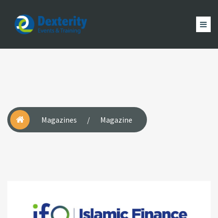
Dexterity
Events
ACCUEIL
&
EVÈNEMENTS
FORMATION
MAGAZINE
Trainings
ACTUALITÉ
NOUS
COMPTE
Magazines
/
Magazine